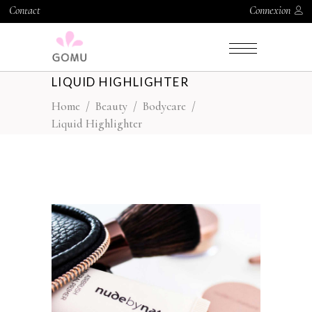
Contact
Connexion
LIQUID HIGHLIGHTER
Home
/
Beauty
/
Bodycare
/
Liquid Highlighter