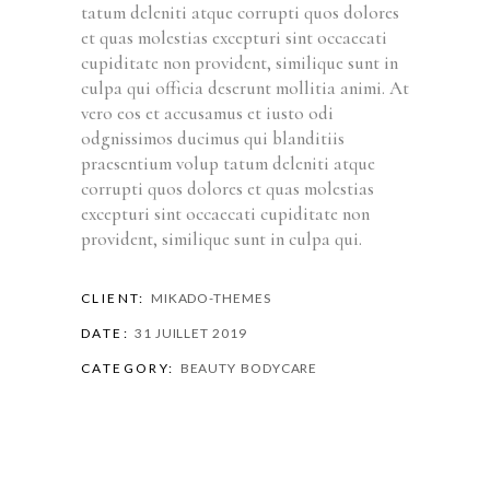
tatum deleniti atque corrupti quos dolores
et quas molestias excepturi sint occaecati
cupiditate non provident, similique sunt in
culpa qui officia deserunt mollitia animi. At
vero eos et accusamus et iusto odi
odgnissimos ducimus qui blanditiis
praesentium volup tatum deleniti atque
corrupti quos dolores et quas molestias
excepturi sint occaecati cupiditate non
provident, similique sunt in culpa qui.
CLIENT:
MIKADO-THEMES
DATE:
31 JUILLET 2019
CATEGORY:
BEAUTY
BODYCARE