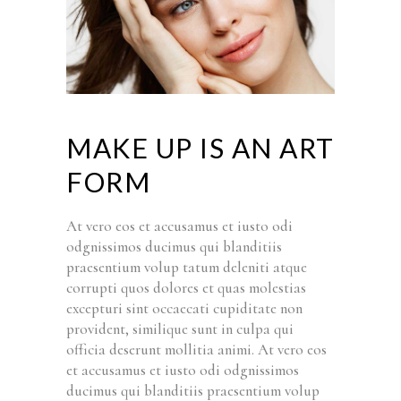
MAKE UP IS AN ART
FORM
At vero eos et accusamus et iusto odi
odgnissimos ducimus qui blanditiis
praesentium volup tatum deleniti atque
corrupti quos dolores et quas molestias
excepturi sint occaecati cupiditate non
provident, similique sunt in culpa qui
officia deserunt mollitia animi. At vero eos
et accusamus et iusto odi odgnissimos
ducimus qui blanditiis praesentium volup