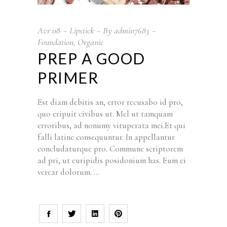
Avr
08
Lipstick
By
admin7683
Foundation
,
Organic
PREP A GOOD
PRIMER
Est diam debitis an, error recusabo id pro,
quo eripuit civibus ut. Mel ut tamquam
erroribus, ad nonumy vituperata mei.Et qui
falli latine consequuntur. In appellantur
concludaturque pro. Commune scriptorem
ad pri, ut euripidis posidonium has. Eum ei
verear dolorum.