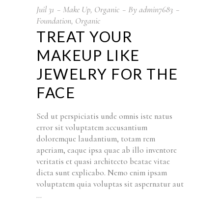
Juil
31
Make Up
,
Organic
By
admin7683
Foundation
,
Organic
TREAT YOUR
MAKEUP LIKE
JEWELRY FOR THE
FACE
Sed ut perspiciatis unde omnis iste natus
error sit voluptatem accusantium
doloremque laudantium, totam rem
aperiam, eaque ipsa quae ab illo inventore
veritatis et quasi architecto beatae vitae
dicta sunt explicabo. Nemo enim ipsam
voluptatem quia voluptas sit aspernatur aut