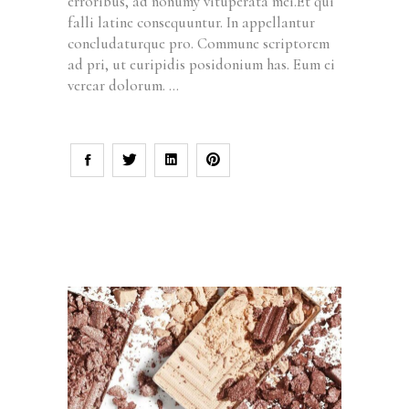
erroribus, ad nonumy vituperata mei.Et qui
falli latine consequuntur. In appellantur
concludaturque pro. Commune scriptorem
ad pri, ut euripidis posidonium has. Eum ei
verear dolorum.