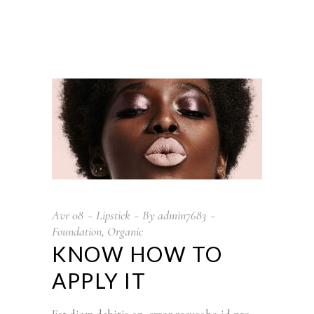
Avr
08
Lipstick
By
admin7683
Foundation
,
Organic
KNOW HOW TO
APPLY IT