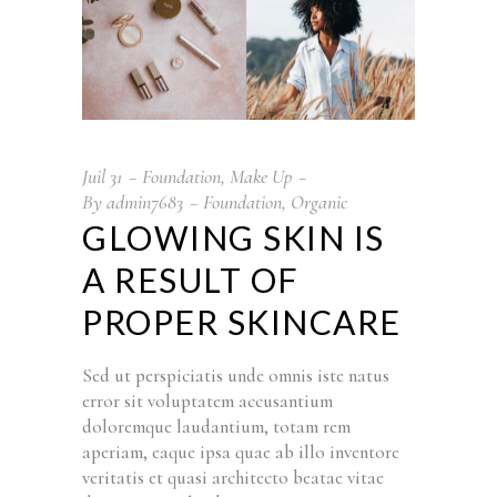
Juil
31
Foundation
,
Make Up
By
admin7683
Foundation
,
Organic
GLOWING SKIN IS
A RESULT OF
PROPER SKINCARE
Sed ut perspiciatis unde omnis iste natus
error sit voluptatem accusantium
doloremque laudantium, totam rem
aperiam, eaque ipsa quae ab illo inventore
veritatis et quasi architecto beatae vitae