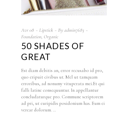
Avr
08
Lipstick
By
admin7683
Foundation
,
Organic
50 SHADES OF
GREAT
Est diam debitis an, error recusabo id pro,
quo eripuit civibus ut. Mel ut tamquam
erroribus, ad nonumy vituperata mei.Et qui
falli latine consequuntur. In appellantur
concludaturque pro. Commune scriptorem
ad pri, ut euripidis posidonium has. Eum ei
verear dolorum.