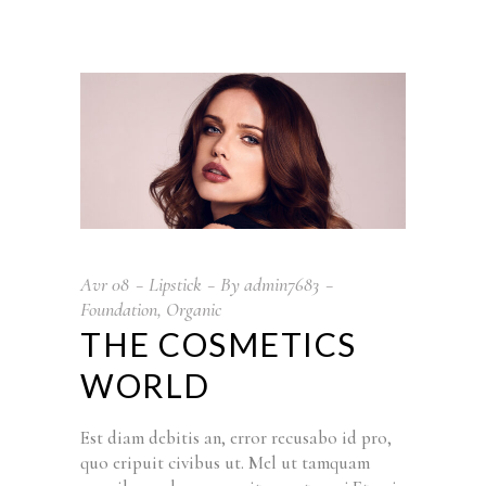
Avr
08
Lipstick
By
admin7683
Foundation
,
Organic
THE COSMETICS
WORLD
Est diam debitis an, error recusabo id pro,
quo eripuit civibus ut. Mel ut tamquam