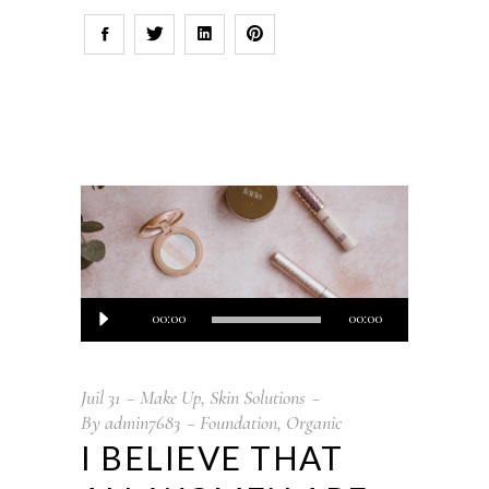
Lecteur
00:00
00:00
audio
Juil
31
Make Up
,
Skin Solutions
By
admin7683
Foundation
,
Organic
I BELIEVE THAT