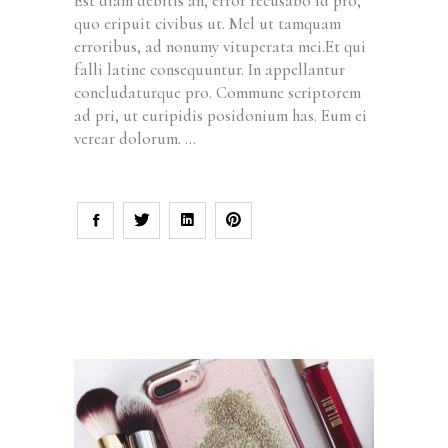
Est diam debitis an, error recusabo id pro,
quo eripuit civibus ut. Mel ut tamquam
erroribus, ad nonumy vituperata mei.Et qui
falli latine consequuntur. In appellantur
concludaturque pro. Commune scriptorem
ad pri, ut euripidis posidonium has. Eum ei
verear dolorum.