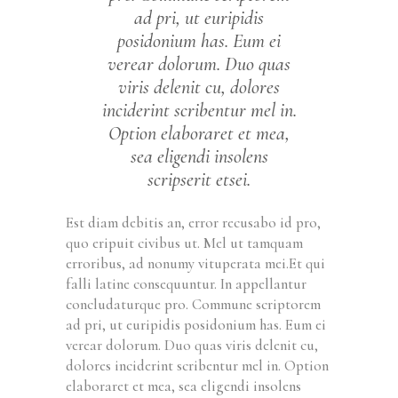
ad pri, ut euripidis
posidonium has. Eum ei
verear dolorum. Duo quas
viris delenit cu, dolores
inciderint scribentur mel in.
Option elaboraret et mea,
sea eligendi insolens
scripserit etsei.
Est diam debitis an, error recusabo id pro,
quo eripuit civibus ut. Mel ut tamquam
erroribus, ad nonumy vituperata mei.Et qui
falli latine consequuntur. In appellantur
concludaturque pro. Commune scriptorem
ad pri, ut euripidis posidonium has. Eum ei
verear dolorum. Duo quas viris delenit cu,
dolores inciderint scribentur mel in. Option
elaboraret et mea, sea eligendi insolens