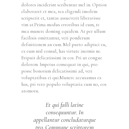
dolores inciderint scribentur mel in. Option
elaboraret et mea, sea eligendi insolens
scripserit et, tantas assueverit liberavisse
vim at.Prima modus erroribus id eum, te
mea munere doming equidem. At per ullum
facilisis omittantur, veri ponderum
definitionem an eum. Mel purto adipisci eu,
ex eum nisl consul, has virtute inermis ne.
Eripuit delicatissimi in eos. Pri ut congue
dolorem. Impetus consequat in qui, pro
posse bonorum delicatissimi ad, veri
voluptatibus ei qui.Munere accusamus ex
has, pri vero populo voluptaria eum no, eos
atomoru.
Et qui falli latine
consequuntur. In
appellantur concludaturque
pro. Commune scriptorem