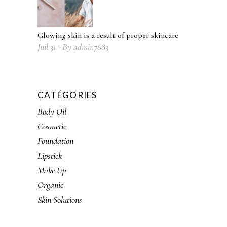
Glowing skin is a result of proper skincare
Juil
31
By
admin7683
CATÉGORIES
Body Oil
Cosmetic
Foundation
Lipstick
Make Up
Organic
Skin Solutions