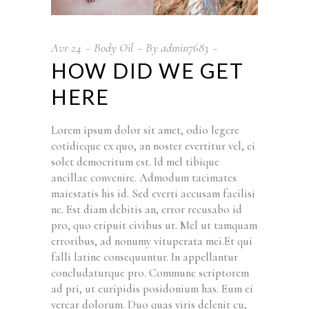
Avr
24
Body Oil
By
admin7683
HOW DID WE GET
HERE
Lorem ipsum dolor sit amet, odio legere
cotidieque ex quo, an noster evertitur vel, ei
solet democritum est. Id mel tibique
ancillae convenire. Admodum tacimates
maiestatis his id. Sed everti accusam facilisi
ne. Est diam debitis an, error recusabo id
pro, quo eripuit civibus ut. Mel ut tamquam
erroribus, ad nonumy vituperata mei.Et qui
falli latine consequuntur. In appellantur
concludaturque pro. Commune scriptorem
ad pri, ut euripidis posidonium has. Eum ei
verear dolorum. Duo quas viris delenit cu,