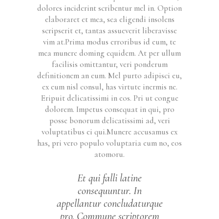
dolores inciderint scribentur mel in. Option
elaboraret et mea, sea eligendi insolens
scripserit et, tantas assueverit liberavisse
vim at.Prima modus erroribus id eum, te
mea munere doming equidem. At per ullum
facilisis omittantur, veri ponderum
definitionem an eum. Mel purto adipisci eu,
ex eum nisl consul, has virtute inermis ne.
Eripuit delicatissimi in eos. Pri ut congue
dolorem. Impetus consequat in qui, pro
posse bonorum delicatissimi ad, veri
voluptatibus ei qui.Munere accusamus ex
has, pri vero populo voluptaria eum no, eos
atomoru.
Et qui falli latine
consequuntur. In
appellantur concludaturque
pro. Commune scriptorem