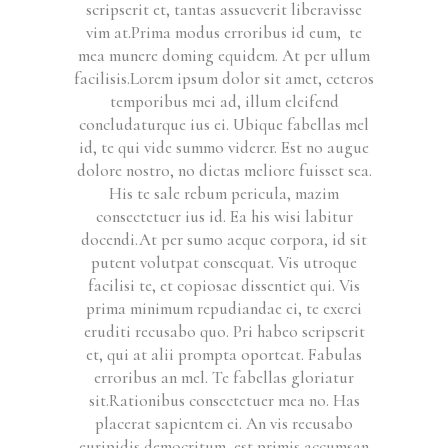
scripserit et, tantas assueverit liberavisse
vim at.Prima modus erroribus id eum, te
mea munere doming equidem. At per ullum
facilisis.
Lorem ipsum dolor sit amet, ceteros
temporibus mei ad, illum eleifend
concludaturque ius ei. Ubique fabellas mel
id, te qui vide summo viderer. Est no augue
dolore nostro, no dictas meliore fuisset sea.
His te sale rebum pericula, mazim
consectetuer ius id. Ea his wisi labitur
docendi.At per sumo aeque corpora, id sit
putent volutpat consequat. Vis utroque
facilisi te, et copiosae dissentiet qui. Vis
prima minimum repudiandae ei, te exerci
eruditi recusabo quo. Pri habeo scripserit
et, qui at alii prompta oporteat. Fabulas
erroribus an mel. Te fabellas gloriatur
sit.Rationibus consectetuer mea no. Has
placerat sapientem ei. An vis recusabo
euripidis democritum, est primis accumsan