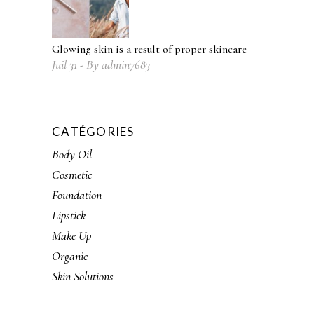
Glowing skin is a result of proper skincare
Juil
31
By
admin7683
CATÉGORIES
Body Oil
Cosmetic
Foundation
Lipstick
Make Up
Organic
Skin Solutions