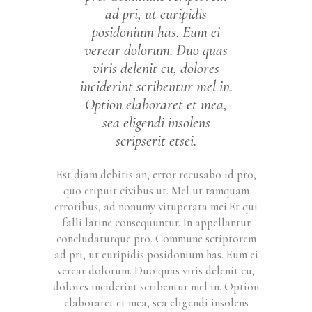
ad pri, ut euripidis
posidonium has. Eum ei
verear dolorum. Duo quas
viris delenit cu, dolores
inciderint scribentur mel in.
Option elaboraret et mea,
sea eligendi insolens
scripserit etsei.
Est diam debitis an, error recusabo id pro,
quo eripuit civibus ut. Mel ut tamquam
erroribus, ad nonumy vituperata mei.Et qui
falli latine consequuntur. In appellantur
concludaturque pro. Commune scriptorem
ad pri, ut euripidis posidonium has. Eum ei
verear dolorum. Duo quas viris delenit cu,
dolores inciderint scribentur mel in. Option
elaboraret et mea, sea eligendi insolens