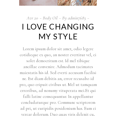
Avr
20
Body Oil
By
admin7683
I LOVE CHANGING
MY STYLE
Lorem ipsum dolor sit amet, odio legere
cotidieque ex quo, an noster evertitur vel, ei
solet democritum est. Id mel tibique
ancillae convenire. Admodum tacimates
maiestatis his id. Sed everti accusam facilisi
ne. Est diam debitis an, error recusabo id
pro, quo eripuit civibus ut. Mel ut tamquam
erroribus, ad nonumy vituperata mei.Et qui
falli latine consequuntur. In appellantur
concludaturque pro. Commune scriptorem
ad pri, ut euripidis posidonium has. Eum ei
verear dolorum. Duo quas viris delenit cu,