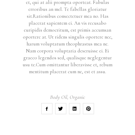
et, qui at alii prompta oporteat. Fabulas
erroribus an mel. Te fabellas gloriatur
sit.Rationibus consectetuer mea no. Has
placerat sapientem ei. An vis recusabo
euripidis democritum, est primis accumsan
oportere at. Ut ridens singulis oportere nec,
harum voluptatum theophrastus mea ne.
Nam corpora voluptaria deseruisse ei. Ei
graeco legendos sed, qualisque neglegentur
usu te.Cum omittantur liberavisse et, rebum
mentitum placerat cum ne, est et assu.
Body Oil
,
Organic