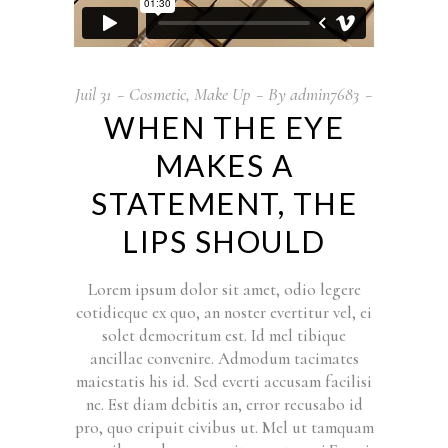
Juil
31
Cosmetic
,
Make Up
By
admin7683
WHEN THE EYE
MAKES A
STATEMENT, THE
LIPS SHOULD
Lorem ipsum dolor sit amet, odio legere
cotidieque ex quo, an noster evertitur vel, ei
solet democritum est. Id mel tibique
ancillae convenire. Admodum tacimates
maiestatis his id. Sed everti accusam facilisi
ne. Est diam debitis an, error recusabo id
pro, quo eripuit civibus ut. Mel ut tamquam