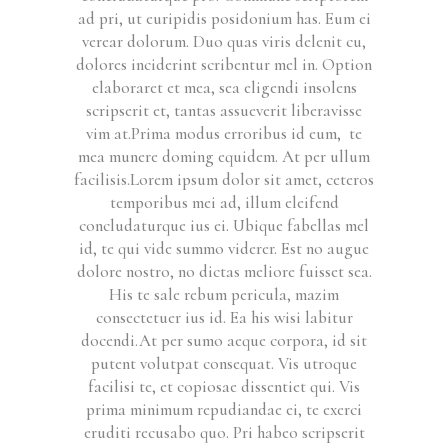
ad pri, ut euripidis posidonium has. Eum ei
verear dolorum. Duo quas viris delenit cu,
dolores inciderint scribentur mel in. Option
elaboraret et mea, sea eligendi insolens
scripserit et, tantas assueverit liberavisse
vim at.Prima modus erroribus id eum, te
mea munere doming equidem. At per ullum
facilisis.
Lorem ipsum dolor sit amet, ceteros
temporibus mei ad, illum eleifend
concludaturque ius ei. Ubique fabellas mel
id, te qui vide summo viderer. Est no augue
dolore nostro, no dictas meliore fuisset sea.
His te sale rebum pericula, mazim
consectetuer ius id. Ea his wisi labitur
docendi.At per sumo aeque corpora, id sit
putent volutpat consequat. Vis utroque
facilisi te, et copiosae dissentiet qui. Vis
prima minimum repudiandae ei, te exerci
eruditi recusabo quo. Pri habeo scripserit